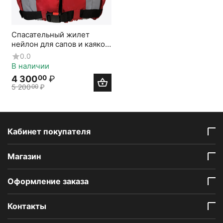
Спасательный жилет
нейлон для сапов и каяков
Personal Floatation Device
0.0
В наличии
4 300
₽
00
5 200
₽
00
Кабинет покупателя
Mагазин
Оформление заказа
Контакты