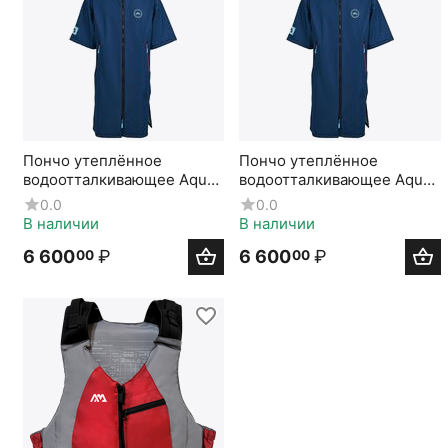
Пончо утеплённое
Пончо утеплённое
водоотталкивающее Aqua
водоотталкивающее Aqua
Marina Water-repellent
Marina Water-repellent
0.0
0.0
Thermal Poncho (Navy)
Thermal Poncho (Navy)
В наличии
В наличии
Extra Large
Regular
6 600
₽
6 600
₽
00
00