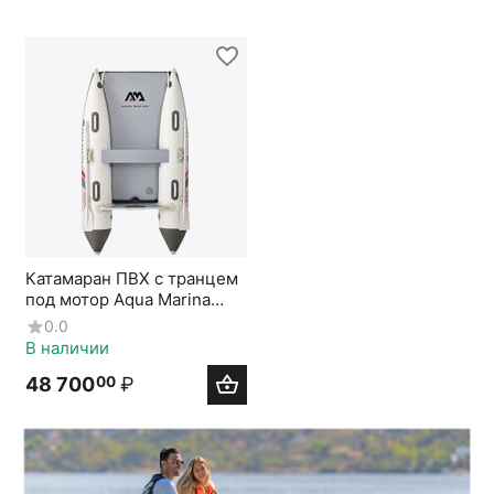
Катамаран ПВХ с транцем
под мотор Aqua Marina
AIRCAT-285
0.0
В наличии
48 700
₽
00