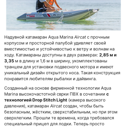
Надувной катамаран Aqua Marina
Aircat
с прочным
корпусом и просторной палубой удивляет своей
вместимостью и устойчивостью к ветру и волнам на
ходу. Катамараны доступны в двух размерах:
2,85 м и
3,35
м в длину и 1,6 м в ширину, укомплектованы
транцем для установки подвесного мотора и имеют
уникальный дизайн открытого носа. Такая конструкция
понравится любителям рыбалки и дайвинга.
Созданный на основе фирменной технологии Aqua
Marina высокочастотной сврки ПВХ в сочетании
с
технологией Drop Stitch Light
(камера высокого
давления), катамаран
Aircat
создан, чтобы быть
безопасным, жёстким, сверхстабильным, но при этом
сверхлегким. Прошли те времена, когда требовался
специальный прицеп для лодки. Теперь просто