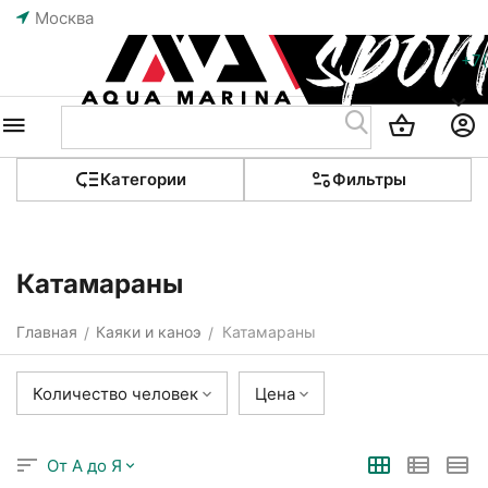
Москва
+7
Категории
Фильтры
Катамараны
Главная
Каяки и каноэ
Катамараны
/
/
Количество человек
Цена
От А до Я