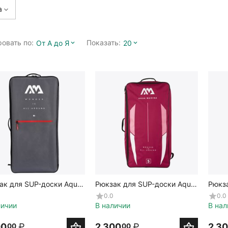
а
овать по:
Показать:
От А до Я
20
ак для SUP-доски Aqua
Рюкзак для SUP-доски Aqua
Рюкз
a Zip Backpack (Grey M)
Marina Zip Backpack (Pink S)
Marin
0.0
0.0
S)
личии
В наличии
В нал
00
₽
2 300
₽
2 3
00
00