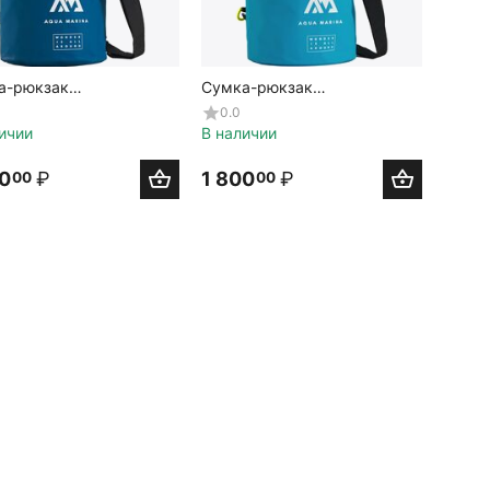
а-рюкзак
Сумка-рюкзак
непроницаемая Aqua
водонепроницаемая Aqua
0.0
a DryBag 20L
Marina DryBag 40L
ичии
В наличии
00
₽
1 800
₽
00
00