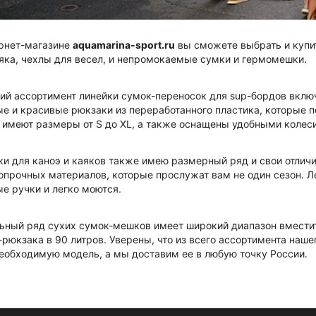
ернет-магазине
aquamarina-sport.ru
вы сможете выбрать и купи
яка, чехлы для весел, и непромокаемые сумки и гермомешки.
ий ассортимент линейки сумок-переносок для sup-бордов включ
е и красивые рюкзаки из переработанного пластика, которые п
 имеют размеры от S до XL, а также оснащены удобными колеси
и для каноэ и каяков также имею размерный ряд и свои отлич
опрочных материалов, которые прослужат вам не один сезон. Л
е ручки и легко моются.
ьный ряд сухих сумок-мешков имеет широкий диапазон вместите
рюкзака в 90 литров. Уверены, что из всего ассортимента наш
еобходимую модель, а мы доставим ее в любую точку России.