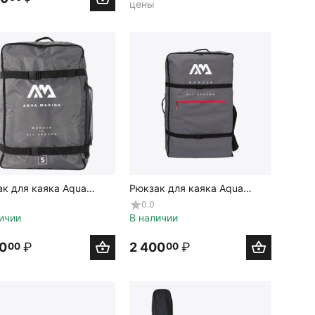
цены
к для каяка Aqua
Рюкзак для каяка Aqua
a Zip Backpack for solo
Marina Zip Backpack for
0.0
 S22
Tomahawk (AIR-K 375/AIR-K
ичии
В наличии
440)
00
₽
2 400
₽
00
00