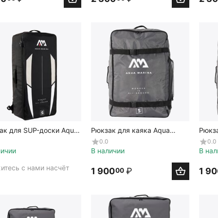
ак для SUP-доски Aqua
Рюкзак для каяка Aqua
Рюкза
a Zip Backpack for iSUP
Marina Zip Backpack for
Marin
0.0
0.0
2
inflatable solo kayak
kayak
личии
В наличии
В нал
итесь с нами насчёт 
1 900
₽
1 9
00