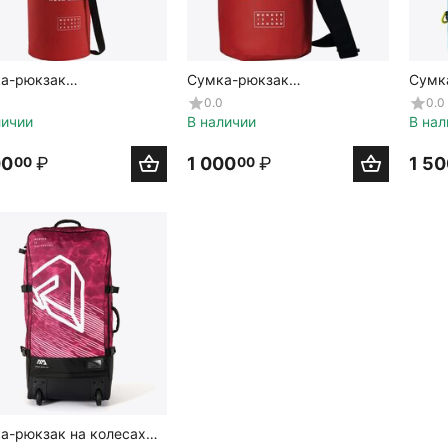
а-рюкзак
Сумка-рюкзак
Сумк
непроницаемая Aqua
водонепроницаемая Aqua
водо
0.0
0.0
na Dry Bag 90L
Marina DryBag 10L
Marin
личии
В наличии
В нал
00
₽
1 000
₽
1 5
00
00
а-рюкзак на колесах