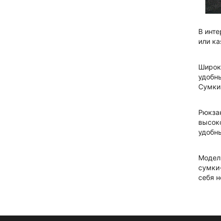
В инт
или ка
Широк
удобны
Сумки
Рюкзак
высок
удобны
Модел
сумки-
себя н