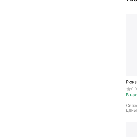
Рюкз
Marin
0.0
S S2
В на
Свяж
цены