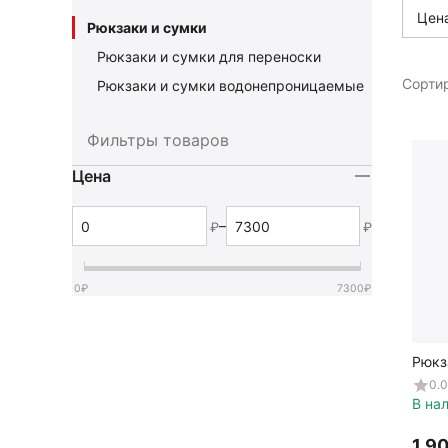
Цен
Рюкзаки и сумки
Рюкзаки и сумки для переноски
Сортир
Рюкзаки и сумки водонепроницаемые
Фильтры товаров
Цена
–
₽
₽
0
₽
7300
₽
Рюкз
Marin
0.0
В на
1 9