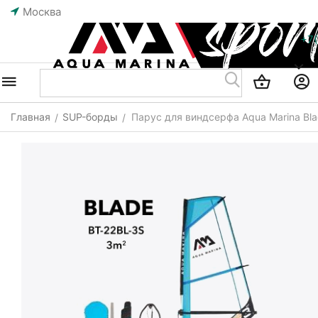
Москва
+7
Главная
SUP-борды
Парус для виндсерфа Aqua Marina Blad
/
/